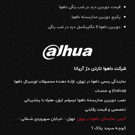
قیمت دوربین دید در شب رنگی داهوا
پکیج دوربین مداربسته داهوا
دوربین داهوا 5 مگاپیکسل دید در شب رنگی
شرکت داهوا تارتن دژ آریانا
نمایندگی رسمی داهوا در تهران، ارائـه دهنده محصولات اورجینال داهوا
(
Dahua
) و خدمـات
نصب دوربین مداربسته داهوا درسراسر ایران، همراه با پشتیبانی
تخصصی و قیمت رقابتی.
آدرس نمایندگی داهوا در تهران:
تهران – خیابان سـهروردی شـمالی –
کـوچـه سـرمـد پلاک 1