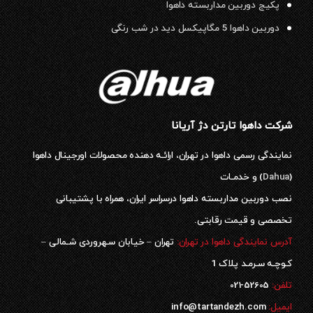
پکیج دوربین مداربسته داهوا
دوربین داهوا 5 مگاپیکسل دید در شب رنگی
شرکت داهوا تارتن دژ آریانا
نمایندگی رسمی داهوا در تهران، ارائـه دهنده محصولات اورجینال داهوا
(
Dahua
) و خدمـات
نصب دوربین مداربسته داهوا درسراسر ایران، همراه با پشتیبانی
تخصصی و قیمت رقابتی.
آدرس نمایندگی داهوا در تهران:
تهران – خیابان سـهروردی شـمالی –
کـوچـه سـرمـد پلاک 1
52605-021
تلفن:
ایمیل:
info@tartandezh.com