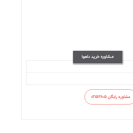
مـشاوره خرید داهوا
مشاوره رایگان 02152605