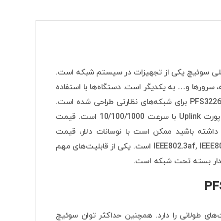
رای 26 پورت اترنت است. به طور کلی سوئیچ یکی از تجهیزات در سیستم شبکه است.
 سرورها و… به یکدیگر است. دستگاه‌ها با استفاده
از کابل شبکه به پورت‌های سوئیچ متصل می‌شوند. سوئیچ داهوا مدل PFS3226-24ET-240 برای شبکه‌های نظارتی طراحی شده است.
سوئیچ داهوا مدل PFS3226-24ET-240 دارای 24 پورت POE با سرعت 10/100، 2 پورت Uplink با سرعت 10/100/1000 است. قیمت
 است. توجه داشته باشید ممکن است با نوسانات دلار، قیمت
PFS3226-24ET-240 نیز تغییر کند. این سوئیچ دارای استانداردهای IEEE802.3af, IEEE802.3at, Hi-PoE است. یکی از قابلیت‌های مهم
 مدار بسته تحت شبکه است.
ال داده و برق در مسافت‌های طولانی را دارد. همچنین حداکثر توان سوئیچ