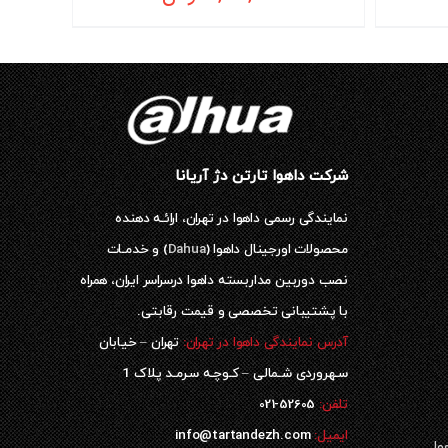
شرکت داهوا تارتن دژ آریانا
نمایندگی رسمی داهوا در تهران، ارائـه دهنده
محصولات اورجینال داهوا (
Dahua
) و خدمـات
نصب دوربین مداربسته داهوا درسراسر ایران، همراه
با پشتیبانی تخصصی و قیمت رقابتی.
آدرس نمایندگی داهوا در تهران:
تهران – خیابان
سـهروردی شـمالی – کـوچـه سـرمـد پلاک 1
52605-021
تلفن:
ایمیل:
info@tartandezh.com
وا