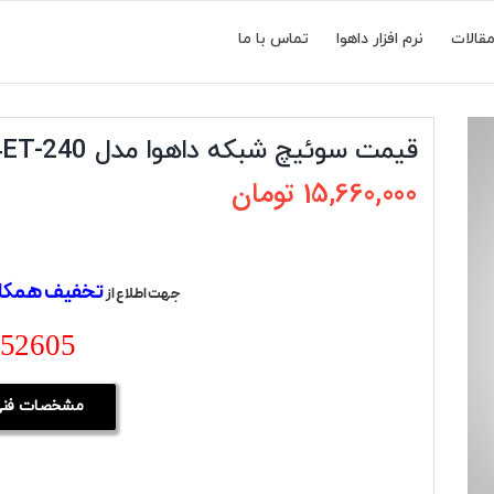
قالات
نرم افزار داهوا
تماس با ما
قیمت سوئیچ شبکه داهوا مدل PFS3226-24ET-240
15,660,000
تومان
تخفیف همکا
جهت اطلاع از
-52605
مشخصات فنی