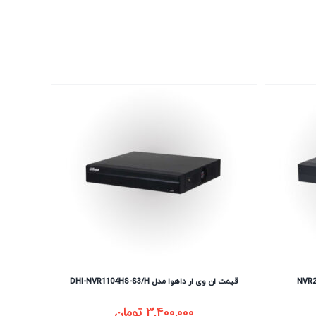
قیمت ان وی ار داهوا مدل DHI-NVR1104HS-S3/H
3,400,000
تومان