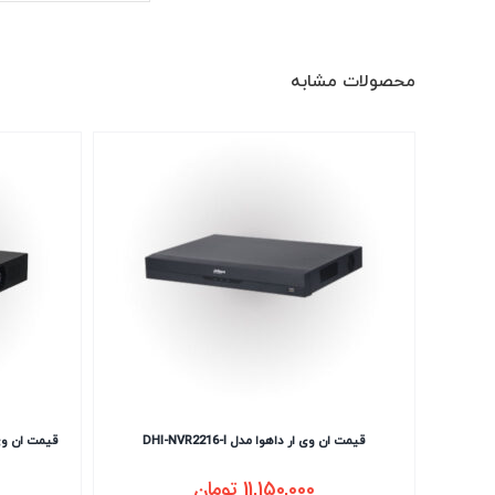
محصولات مشابه
قیمت ان وی ار داهوا مدل DHI-NVR2216-I
قیمت ان وی ار داهوا
11,150,000
تومان