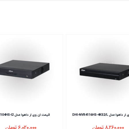
 مدل DHI-NVR4116HS-4KS2/L
قیمت ان وی ار داهوا مدل NVR2104HS-I2
8,260,000
تومان
6,020,000
تومان