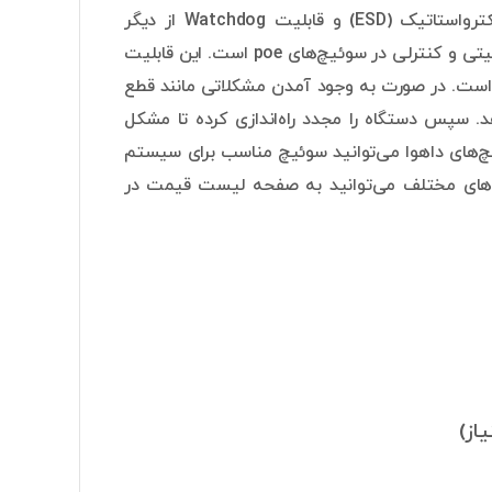
PFS3226-24ET-240 برابر با 240w است. مقاومت در برابر رعد و برق، تخلیه الکترواستاتیک (ESD) و قابلیت Watchdog از دیگر
ویژگی‌های سوئیچ داهوا در این مدل است.. قابلیت POE Watchdog یک قابلیت امنیتی و کنترلی در سوئیچ‌های poe است. این قابلیت
است. در صورت به وجود آمدن مشکلاتی مانند قطع
POE Watchingdog آن را تشخیص می‌دهد. سپس دستگاه را مجدد راه‌اندازی کرده تا مشکل
قیمت داهوا PFS3226-24ET-240 با دیگر سوئیچ‌های داهوا می‌توانید سوئیچ مناسب برای سیستم
های مختلف می‌توانید به صفحه لیست قیمت در