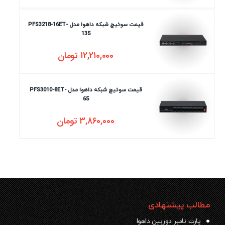
قیمت سوئیچ شبکه داهوا مدل PFS3218-16ET-
135
12,210,000
تومان
قیمت سوئیچ شبکه داهوا مدل PFS3010-8ET-
65
3,860,000
تومان
مطالب پیشنهادی
پارت نامبر دوربین داهوا