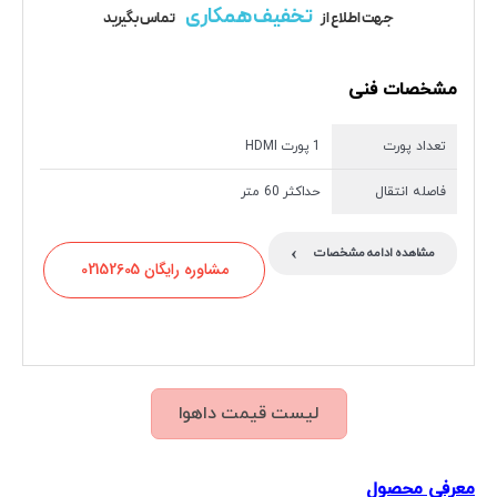
تخفیف همکاری
جهت اطلاع از
تماس بگیرید
مشخصات فنی
تعداد پورت
1 پورت HDMI
فاصله انتقال
حداکثر 60 متر
›
مشاهده ادامه مشخصات
مشاوره رایگان 02152605
لیست قیمت داهوا
معرفی محصول