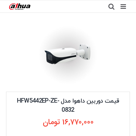
Ski
t
conten
قیمت دوربین داهوا مدل HFW5442EP-ZE-
0832
16,770,000
تومان