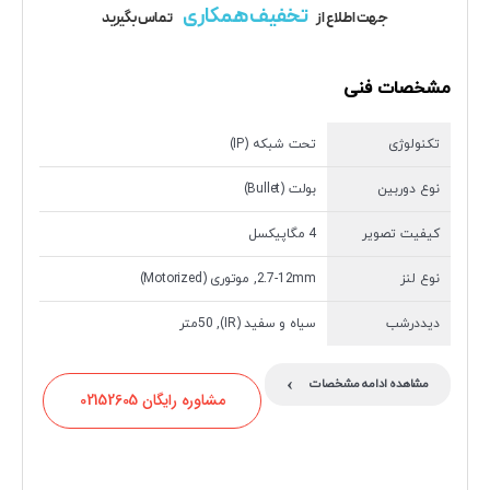
تخفیف همکاری
جهت اطلاع از
تماس بگیرید
مشخصات فنی
تکنولوژی
تحت شبکه (IP)
نوع دوربین
بولت (Bullet)
کیفیت تصویر
4 مگاپیکسل
نوع لنز
2.7-12mm, موتوری (Motorized)
دیددرشب
سیاه و سفید (IR), 50متر
›
مشاهده ادامه مشخصات
مشاوره رایگان 02152605