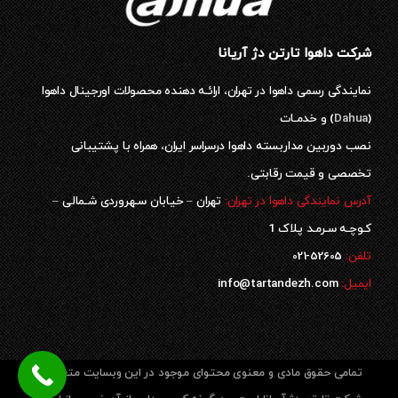
شرکت داهوا تارتن دژ آریانا
نمایندگی رسمی داهوا در تهران، ارائـه دهنده محصولات اورجینال داهوا
(
Dahua
) و خدمـات
نصب دوربین مداربسته داهوا درسراسر ایران، همراه با پشتیبانی
تخصصی و قیمت رقابتی.
آدرس نمایندگی داهوا در تهران:
تهران – خیابان سـهروردی شـمالی –
کـوچـه سـرمـد پلاک 1
52605-021
تلفن:
ایمیل:
info@tartandezh.com
تمامی حقوق مادی و معنوی محتوای موجود در این وبسایت متعلق به