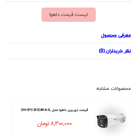
لیست قیمت داهوا
معرفی محصول
نظر خریداران (0)
محصولات مشابه
قیمت دوربین داهوا مدل DH-IPC-B1E49-A-IL
8,300,000
تومان