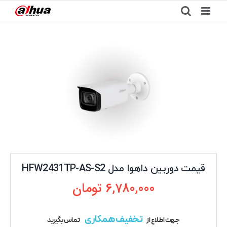
Ski
t
conten
قیمت دوربین داهوا مدل HFW2431TP-AS-S2
6,780,000
تومان
تخفیف همکاری
جهت اطلاع از
تماس بگیرید