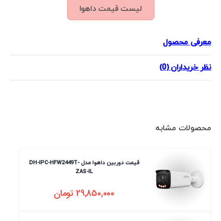
لیست قیمت داهوا
معرفی محصول
نظر خریداران (0)
محصولات مشابه
قیمت دوربین داهوا مدل DH-IPC-HFW2449T-
ZAS-IL
29,850,000
تومان