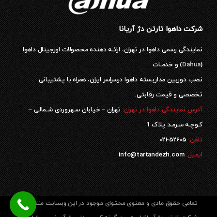
شرکت داهوا تارتن دژ آریانا
نمایندگی رسمی داهوا در تهران، ارائـه دهنده محصولات اورجینال داهوا
(
Dahua
) و خدمـات
نصب دوربین مداربسته داهوا درسراسر ایران، همراه با پشتیبانی
تخصصی و قیمت رقابتی.
آدرس نمایندگی داهوا در تهران:
تهران – خیابان سـهروردی شـمالی –
کـوچـه سـرمـد پلاک 1
52605-021
تلفن:
ایمیل:
info@tartandezh.com
تمامی حقوق مادی و معنوی محتوای موجود در این وبسایت متعلق به