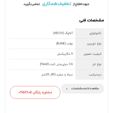
تخفیف همکاری
جهت اطلاع از
تماس بگیرید
مشخصات فنی
تکنولوژی
آنالوگ (HDCVI)
نوع دوربین
بولت (Bullet)
کیفیت تصویر
5 مگاپیکسل
نوع لنز
3.6 میلی‌متر, ثابت (Fixed)
دیددرشب
سیاه و سفید (IR), 20متر
›
مشاهده ادامه مشخصات
مشاوره رایگان 02152605