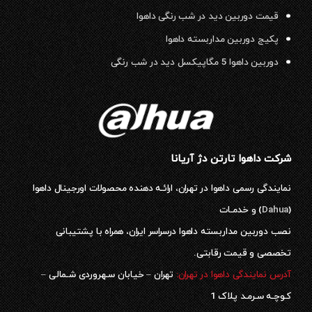
قیمت دوربین دید در شب رنگی داهوا
پکیج دوربین مداربسته داهوا
دوربین داهوا 5 مگاپیکسل دید در شب رنگی
شرکت داهوا تارتن دژ آریانا
نمایندگی رسمی داهوا در تهران، ارائـه دهنده محصولات اورجینال داهوا
(
Dahua
) و خدمـات
نصب دوربین مداربسته داهوا درسراسر ایران، همراه با پشتیبانی
تخصصی و قیمت رقابتی.
آدرس نمایندگی داهوا در تهران:
تهران – خیابان سـهروردی شـمالی –
کـوچـه سـرمـد پلاک 1