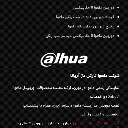
دوربین داهوا 8 مگاپیکسل
قیمت دوربین دید در شب رنگی داهوا
پکیج دوربین مداربسته داهوا
دوربین داهوا 5 مگاپیکسل دید در شب رنگی
شرکت داهوا تارتن دژ آریانا
نمایندگی رسمی داهوا در تهران، ارائـه دهنده محصولات اورجینال داهوا
(
Dahua
) و خدمـات
نصب دوربین مداربسته داهوا درسراسر ایران، همراه با پشتیبانی
تخصصی و قیمت رقابتی.
آدرس نمایندگی داهوا در تهران:
تهران – خیابان سـهروردی شـمالی –