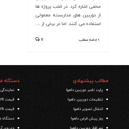
مخفی اشاره کرد. در اغلب پروژه ها
از دوربین های مداربسته معمولی
استفاده می کنند. اما در برخی از …
0
ادامه مطلب
مطالب پیشنهادی
دستگاه ضب
پارت نامبر دوربین داهوا
نمایندگی 
تنظیمات دوربین داهوا
قیمت NVR داهوا
انتقال تصویر داهوا
قیمت DVR داهوا
رمز پیش فرض داهوا
دستگاه دی وی ار
نرم افزار دوربین داهوا
دی وی آر داهو