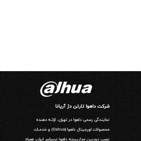
شرکت داهوا تارتن دژ آریانا
نمایندگی رسمی داهوا در تهران، ارائـه دهنده
محصولات اورجینال داهوا (
Dahua
) و خدمـات
نصب دوربین مداربسته داهوا درسراسر ایران، همراه