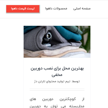
Ski
صفحه اصلی
محصولات داهوا
م
لیست قیمت داهوا
t
conten
بهترین محل برای نصب دوربین
مخفی
توسط: تیم تولید محتوای تارتن دژ
از کوچکترین دوربین های
مداربسته می توان به دوربین