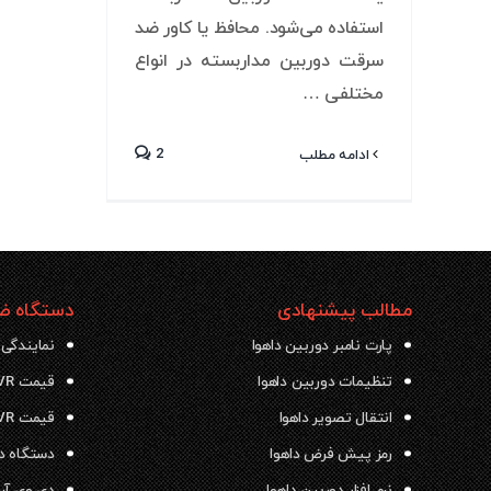
استفاده می‌شود. محافظ یا کاور ضد
سرقت دوربین مداربسته در انواع
مختلفی …
2
ادامه مطلب
مطالب پیشنهادی
دستگاه ضب
پارت نامبر دوربین داهوا
نمایندگی 
تنظیمات دوربین داهوا
قیمت NVR داهوا
انتقال تصویر داهوا
قیمت DVR داهوا
رمز پیش فرض داهوا
دستگاه دی وی ار
نرم افزار دوربین داهوا
دی وی آر داهو