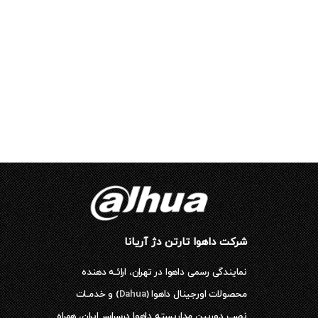
شرکت داهوا تارتن دژ آریانا
نمایندگی رسمی داهوا در تهران، ارائـه دهنده
محصولات اورجینال داهوا (
Dahua
) و خدمـات
نصب دوربین مداربسته داهوا درسراسر ایران، همراه