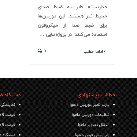
مداربسته قادر به ضبط صدای
محیط نیز هستند. این دوربین‌ها
برای ضبط صدا از میکروفون
استفاده می‌کنند. در پروژه‌هایی …
0
ادامه مطلب
مطالب پیشنهادی
دستگاه ضب
پارت نامبر دوربین داهوا
نمایندگی 
تنظیمات دوربین داهوا
قیمت NVR داهوا
انتقال تصویر داهوا
قیمت DVR داهوا
رمز پیش فرض داهوا
دستگاه دی وی ار