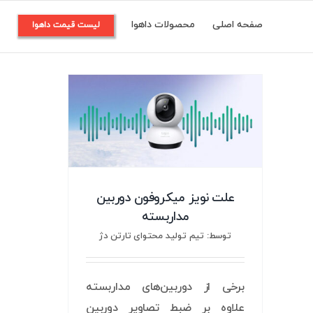
Ski
صفحه اصلی
محصولات داهوا
م
لیست قیمت داهوا
t
conten
علت نویز میکروفون دوربین
مداربسته
توسط: تیم تولید محتوای تارتن دژ
برخی از دوربین‌های مداربسته
علاوه بر ضبط تصاویر دوربین