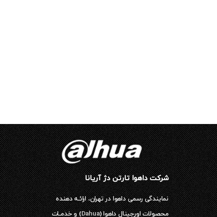
شرکت داهوا تارتن دژ آریانا
نمایندگی رسمی داهوا در تهران، ارائـه دهنده
محصولات اورجینال داهوا (
Dahua
) و خدمـات