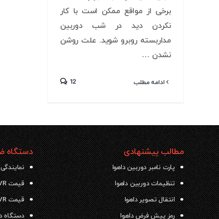
برخی از مواقع ممکن است با کار
نکردن دید در شب دوربین
مداربسته روبرو شوید. علت روشن
نشدن …
12
ادامه مطلب
مطالب پیشنهادی
دستگاه ضب
پارت نامبر دوربین داهوا
نمایندگی 
تنظیمات دوربین داهوا
قیمت NVR داهوا
انتقال تصویر داهوا
قیمت DVR داهوا
رمز پیش فرض داهوا
دستگاه دی وی ار