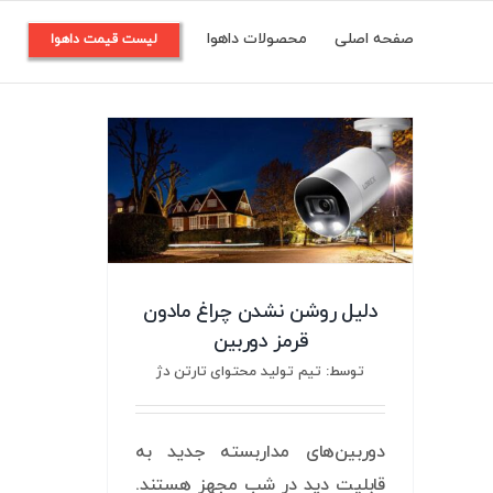
Ski
صفحه اصلی
محصولات داهوا
م
لیست قیمت داهوا
t
conten
دلیل روشن نشدن چراغ مادون
قرمز دوربین
توسط: تیم تولید محتوای تارتن دژ
دوربین‌های مداربسته جدید به
قابلیت دید در شب مجهز هستند.