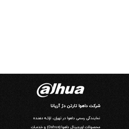
شرکت داهوا تارتن دژ آریانا
نمایندگی رسمی داهوا در تهران، ارائـه دهنده
محصولات اورجینال داهوا (
Dahua
) و خدمـات