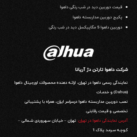
قیمت دوربین دید در شب رنگی داهوا
پکیج دوربین مداربسته داهوا
دوربین داهوا 5 مگاپیکسل دید در شب رنگی
شرکت داهوا تارتن دژ آریانا
نمایندگی رسمی داهوا در تهران، ارائـه دهنده محصولات اورجینال داهوا
(
Dahua
) و خدمـات
نصب دوربین مداربسته داهوا درسراسر ایران، همراه با پشتیبانی
تخصصی و قیمت رقابتی.
آدرس نمایندگی داهوا در تهران:
تهران – خیابان سـهروردی شـمالی –
کـوچـه سـرمـد پلاک 1