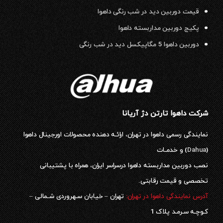
قیمت دوربین دید در شب رنگی داهوا
پکیج دوربین مداربسته داهوا
دوربین داهوا 5 مگاپیکسل دید در شب رنگی
شرکت داهوا تارتن دژ آریانا
نمایندگی رسمی داهوا در تهران، ارائـه دهنده محصولات اورجینال داهوا
(
Dahua
) و خدمـات
نصب دوربین مداربسته داهوا درسراسر ایران، همراه با پشتیبانی
تخصصی و قیمت رقابتی.
آدرس نمایندگی داهوا در تهران:
تهران – خیابان سـهروردی شـمالی –
کـوچـه سـرمـد پلاک 1