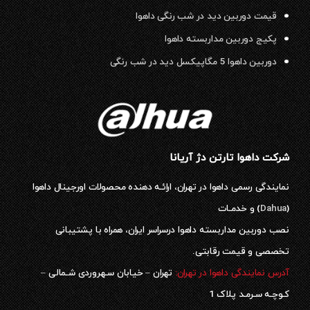
قیمت دوربین دید در شب رنگی داهوا
پکیج دوربین مداربسته داهوا
دوربین داهوا 5 مگاپیکسل دید در شب رنگی
شرکت داهوا تارتن دژ آریانا
نمایندگی رسمی داهوا در تهران، ارائـه دهنده محصولات اورجینال داهوا
(
Dahua
) و خدمـات
نصب دوربین مداربسته داهوا درسراسر ایران، همراه با پشتیبانی
تخصصی و قیمت رقابتی.
آدرس نمایندگی داهوا در تهران:
تهران – خیابان سـهروردی شـمالی –
کـوچـه سـرمـد پلاک 1