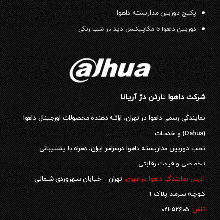
پکیج دوربین مداربسته داهوا
دوربین داهوا 5 مگاپیکسل دید در شب رنگی
شرکت داهوا تارتن دژ آریانا
نمایندگی رسمی داهوا در تهران، ارائـه دهنده محصولات اورجینال داهوا
(
Dahua
) و خدمـات
نصب دوربین مداربسته داهوا درسراسر ایران، همراه با پشتیبانی
تخصصی و قیمت رقابتی.
آدرس نمایندگی داهوا در تهران:
تهران – خیابان سـهروردی شـمالی –
کـوچـه سـرمـد پلاک 1
52605-021
تلفن: