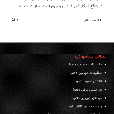
در واقع اینکار غیر قانونی و جرم است. حال در محیط …
6
ادامه مطلب
مطالب پیشنهادی
پارت نامبر دوربین داهوا
تنظیمات دوربین داهوا
انتقال تصویر داهوا
رمز پیش فرض داهوا
نرم افزار دوربین داهوا
ریست پسورد DVR داهوا