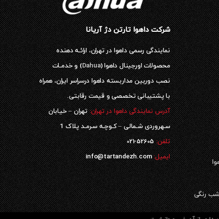
شرکت داهوا تارتن دژ آریانا
نمایندگی رسمی داهوا در تهران، ارائـه دهنده
محصولات اورجینال داهوا (
Dahua
) و خدمـات
نصب دوربین مداربسته داهوا درسراسر ایران، همراه
با پشتیبانی تخصصی و قیمت رقابتی.
آدرس نمایندگی داهوا در تهران:
تهران – خیابان
سـهروردی شـمالی – کـوچـه سـرمـد پلاک 1
52605-021
تلفن:
ایمیل:
info@tartandezh.com
وا