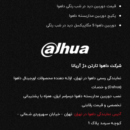
قیمت دوربین دید در شب رنگی داهوا
پکیج دوربین مداربسته داهوا
دوربین داهوا 5 مگاپیکسل دید در شب رنگی
شرکت داهوا تارتن دژ آریانا
نمایندگی رسمی داهوا در تهران، ارائـه دهنده محصولات اورجینال داهوا
(
Dahua
) و خدمـات
نصب دوربین مداربسته داهوا درسراسر ایران، همراه با پشتیبانی
تخصصی و قیمت رقابتی.
آدرس نمایندگی داهوا در تهران:
تهران – خیابان سـهروردی شـمالی –
کـوچـه سـرمـد پلاک 1