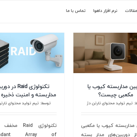
قالات
نرم افزار داهوا
تماس با ما
بین مداربسته کیوب یا
تکنولوژی Raid در د
مکعبی چیست؟
مداربسته و امنیت ذخیره 
 تیم تولید محتوای تارتن دژ
توسط: تیم تولید محتوای تارتن
 مداربسته کیوب یا مکعبی
تکنولوژی Raid مخ
ز دوربین‌های مدار بسته
undant Array of