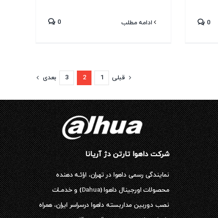
0
0
ادامه مطلب
قبلی
1
2
3
بعدی
شرکت داهوا تارتن دژ آریانا
نمایندگی رسمی داهوا در تهران، ارائـه دهنده
محصولات اورجینال داهوا (
Dahua
) و خدمـات
نصب دوربین مداربسته داهوا درسراسر ایران، همراه