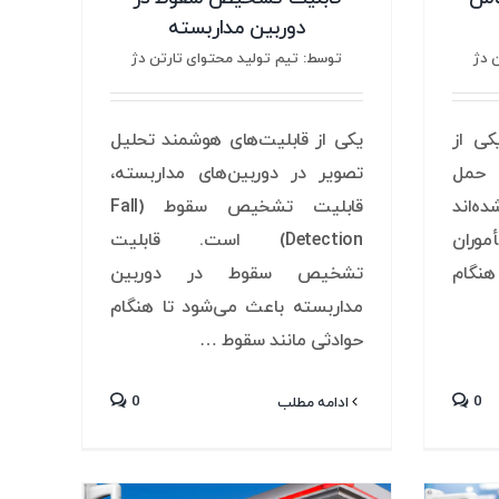
دوربین مداربسته
 دژ
توسط: تیم تولید محتوای تارتن دژ
ی از
یکی از قابلیت‌های هوشمند تحلیل
 حمل
تصویر در دوربین‌های مداربسته،
ه‌اند
قابلیت تشخیص سقوط (Fall
موران
Detection) است. قابلیت
هنگام
تشخیص سقوط در دوربین
مداربسته باعث می‌شود تا هنگام
حوادثی مانند سقوط …
0
0
ادامه مطلب