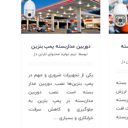
سته
دوربین مداربسته پمپ بنزین
توسط: تیم تولید محتوای تارتن دژ
 دژ
یکی از تجهیزات ضروری و مهم در
 بسته
پمپ بنزین‌ها نصب دوربین مدار
 لرزش
بسته است. نصب دوربین
ربسته
مداربسته در پمپ بنزین به
ث افت
جلوگیری و کاهش سرقت،
بسته
خرابکاری و بسیاری …