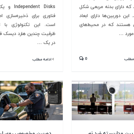
که دارای بدنه مربعی شکل
ependent Disks
این دوربین‌ها دارای ابعاد
فناوری برای ذخیره‌سازی اط
هستند که در محیط‌های
است. این تکنولوژی با ت
مورد …
ظرفیت چندین هارد دیسک ف
در یک …
0
مطلب
ادامه مطلب
بین مداربسته ضد نور
دوربین مخصوص روی لب