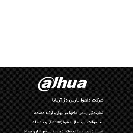
شرکت داهوا تارتن دژ آریانا
نمایندگی رسمی داهوا در تهران، ارائـه دهنده
محصولات اورجینال داهوا (
Dahua
) و خدمـات
نصب دوربین مداربسته داهوا درسراسر ایران، همراه