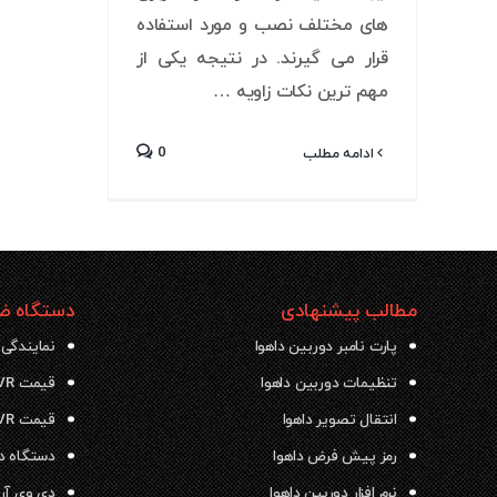
های مختلف نصب و مورد استفاده
قرار می گیرند. در نتیجه یکی از
مهم ترین نکات زاویه …
0
ادامه مطلب
مطالب پیشنهادی
دستگاه ضب
پارت نامبر دوربین داهوا
نمایندگی 
تنظیمات دوربین داهوا
قیمت NVR داهوا
انتقال تصویر داهوا
قیمت DVR داهوا
رمز پیش فرض داهوا
دستگاه دی وی ار
نرم افزار دوربین داهوا
دی وی آر داهو